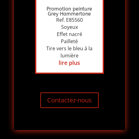
Promotion peinture
Grey Hammertone
Ref. E85560
Soyeux
Effet nacré
Pailleté
Tire vers le bleu à la
lumière
lire plus
Contactez-nous